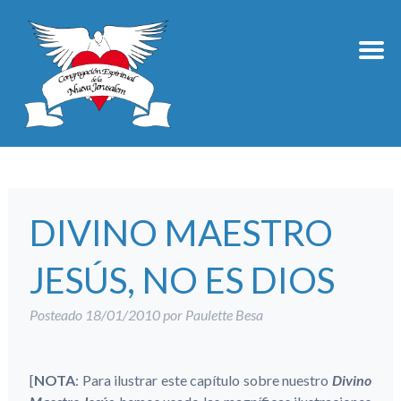
DIVINO MAESTRO
JESÚS, NO ES DIOS
Posteado
18/01/2010
por
Paulette Besa
[
NOTA
: Para ilustrar este capítulo sobre nuestro
Divino