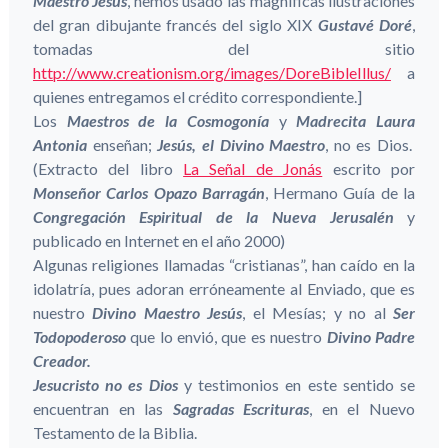
Maestro Jesús
, hemos usado las magníficas ilustraciones
del gran dibujante francés del siglo XIX
Gustavé Doré
,
tomadas del sitio
http://www.creationism.org/images/DoreBibleIllus/
a
quienes entregamos el crédito correspondiente.]
Los
Maestros de la Cosmogonía
y
Madrecita Laura
Antonia
enseñan;
Jesús, el Divino Maestro
, no es Dios.
(Extracto del libro
La Señal de Jonás
escrito por
Monseñor Carlos Opazo Barragán
, Hermano Guía de la
Congregación Espiritual de la Nueva Jerusalén
y
publicado en Internet en el año 2000)
Algunas religiones llamadas “cristianas”, han caído en la
idolatría, pues adoran erróneamente al Enviado, que es
nuestro
Divino Maestro Jesús
, el Mesías; y no al
Ser
Todopoderoso
que lo envió, que es nuestro
Divino Padre
Creador.
Jesucristo no es Dios
y testimonios en este sentido se
encuentran en las
Sagradas Escrituras
, en el Nuevo
Testamento de la Biblia.