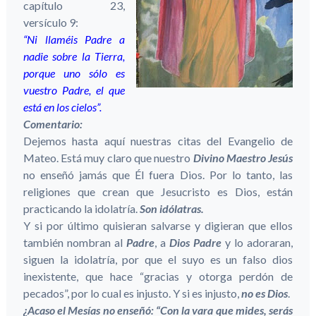
capítulo 23,
versículo 9:
“Ni llaméis Padre a
nadie sobre la Tierra,
porque uno sólo es
vuestro Padre, el que
está en los cielos”.
Comentario:
Dejemos hasta aquí nuestras citas del Evangelio de
Mateo. Está muy claro que nuestro
Divino Maestro Jesús
no enseñó jamás que Él fuera Dios. Por lo tanto, las
religiones que crean que Jesucristo es Dios, están
practicando la idolatría.
Son idólatras.
Y si por último quisieran salvarse y digieran que ellos
también nombran al
Padre
, a
Dios Padre
y lo adoraran,
siguen la idolatría, por que el suyo es un falso dios
inexistente, que hace “gracias y otorga perdón de
pecados”, por lo cual es injusto. Y si es injusto,
no es Dios
.
¿Acaso el Mesías no enseñó: “Con la vara que mides, serás