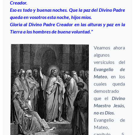
Creador.
Eso es todo y buenas noches. Que la paz del Divino Padre
queda en vosotros esta noche, hijos míos.
Gloria al Divino Padre Creador en las alturas y paz en la
Tierra a los hombres de buena voluntad.”
Veamos ahora
algunos
versículos del
Evangelio de
Mateo
, en los
cuales queda
demostrado
que el
Divino
Maestro Jesús,
no es Dios.
Evangelio de
Mateo,
capítulo 5,