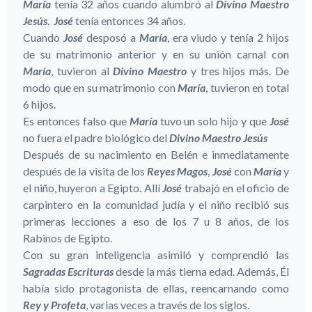
María
tenía 32 años cuando alumbró al
Divino Maestro
Jesús
.
José
tenía entonces 34 años.
Cuando
José
desposó a
María
, era viudo y tenía 2 hijos
de su matrimonio anterior y en su unión carnal con
María
, tuvieron al
Divino Maestro
y tres hijos más. De
modo que en su matrimonio con
María
, tuvieron en total
6 hijos.
Es entonces falso que
María
tuvo un solo hijo y que
José
no fuera el padre biológico del
Divino Maestro Jesús
Después de su nacimiento en Belén e inmediatamente
después de la visita de los
Reyes Magos
,
José
con
María
y
el niño, huyeron a Egipto. Allí
José
trabajó en el oficio de
carpintero en la comunidad judía y el niño recibió sus
primeras lecciones a eso de los 7 u 8 años, de los
Rabinos de Egipto.
Con su gran inteligencia asimiló y comprendió las
Sagradas Escrituras
desde la más tierna edad. Además, Él
había sido protagonista de ellas, reencarnando como
Rey y Profeta
, varias veces a través de los siglos.