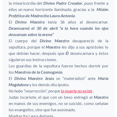
la misericordia del
Divino Padre Creador
, puso frente a
ellos un nuevo horizonte iluminado, gracias a la
Misión
Profética de Madrecita Laura Antonia
.
El
Divino Maestro
tenía 36 años al desencarnar.
Desencarnó el 30 de abril “a la hora cuando los ojos
descansan sobre la arena”
El cuerpo del
Divino Maestro
desapareció de la
sepultura, porque el
Maestro
les dijo a sus apóstoles lo
que debían hacer, después que
Él
desencarnara y éstos
siguieron sus instrucciones.
Los guardias de la sepultura fueron hechos dormir por
los
Maestros de la Cosmogonía
.
El
Divino Maestro Jesús
se “materializó” ante
María
Magdalena
y los demás discípulos.
No hubo “resurrección”, porque
la muerte no existe
.
Judas Iscariote, el que con un beso entregó al
Maestro
en manos de sus enemigos, no se suicidó, como señalan
los evangelios, sino que fue asesinado.
Madrecita Laura Antonia