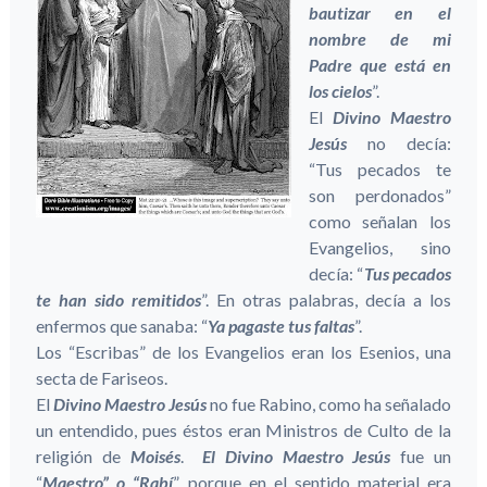
bautizar en el
nombre de mi
Padre que está en
los cielos
”.
El
Divino Maestro
Jesús
no decía:
“Tus pecados te
son perdonados”
como señalan los
Evangelios, sino
decía: “
Tus pecados
te han sido remitidos
”. En otras palabras, decía a los
enfermos que sanaba: “
Ya pagaste tus faltas
”.
Los “Escribas” de los Evangelios eran los Esenios, una
secta de Fariseos.
El
Divino Maestro Jesús
no fue Rabino, como ha señalado
un entendido, pues éstos eran Ministros de Culto de la
religión de
Moisés
.
El Divino Maestro Jesús
fue un
“
Maestro” o “Rabí
”, porque en el sentido material era