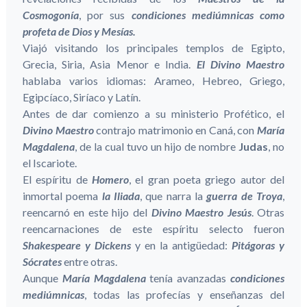
Cosmogonía
, por sus
condiciones mediúmnicas como
profeta de Dios y Mesías.
Viajó visitando los principales templos de Egipto,
Grecia, Siria, Asia Menor e India.
El Divino Maestro
hablaba varios idiomas: Arameo, Hebreo, Griego,
Egipcíaco, Siríaco y Latín.
Antes de dar comienzo a su ministerio Profético, el
Divino Maestro
contrajo matrimonio en Caná, con
María
Magdalena
, de la cual tuvo un hijo de nombre
Judas
, no
el Iscariote.
El espíritu de
Homero
, el gran poeta griego autor del
inmortal poema
la Iliada
, que narra la
guerra de Troya
,
reencarnó en este hijo del
Divino Maestro Jesús
. Otras
reencarnaciones de este espíritu selecto fueron
Shakespeare y Dickens
y en la antigüedad:
Pitágoras y
Sócrates
entre otras.
Aunque
María Magdalena
tenía avanzadas
condiciones
mediúmnicas
, todas las profecías y enseñanzas del