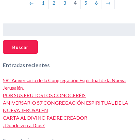
←
1
2
3
4
5
6
→
Buscar:
Buscar
Entradas recientes
58° Aniversario de la Congregación Espiritual de la Nueva
Jerusalén.
POR SUS FRUTOS LOS CONOCERÉIS
ANIVERSARIO 57 CONGREGACIÓN ESPIRITUAL DE LA
NUEVA JERUSALÉN
CARTA AL DIVINO PADRE CREADOR
¿Dónde veo a Dios?