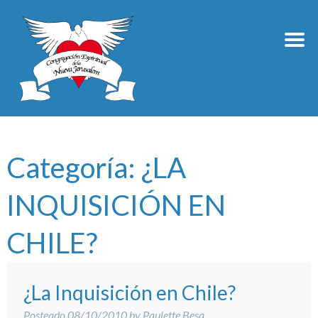
Categoría:
¿LA
INQUISICIÓN EN
CHILE?
¿La Inquisición en Chile?
Posteado
08/10/2010
by
Paulette Besa