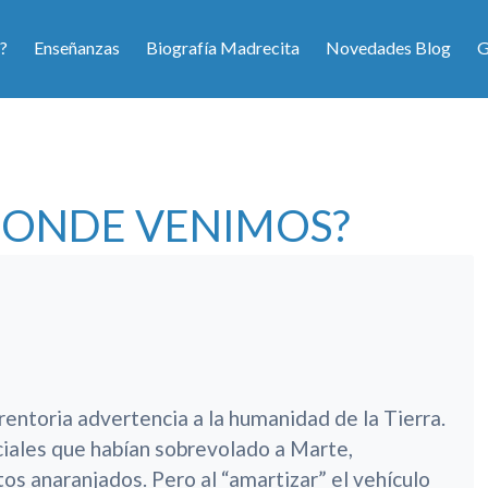
?
Enseñanzas
Biografía Madrecita
Novedades Blog
G
DONDE VENIMOS?
rentoria advertencia a la humanidad de la Tierra.
iales que habían sobrevolado a Marte,
os anaranjados. Pero al “amartizar” el vehículo