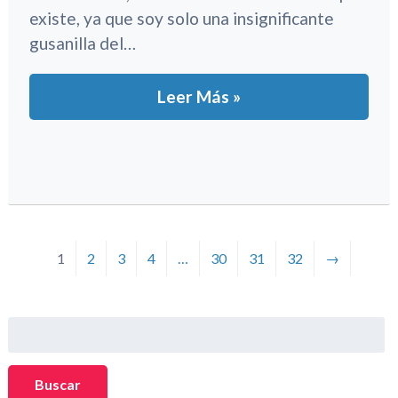
existe, ya que soy solo una insignificante
gusanilla del…
Leer Más »
1
2
3
4
…
30
31
32
→
Buscar:
Buscar